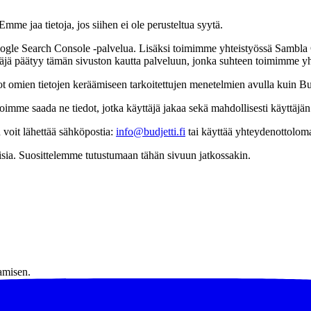
Emme jaa tietoja, jos siihen ei ole perusteltua syytä.
ogle Search Console -palvelua. Lisäksi toimimme yhteistyössä Sambla
käyttäjä päätyy tämän sivuston kautta palveluun, jonka suhteen toimimme 
ot omien tietojen keräämiseen tarkoitettujen menetelmien avulla kuin Budj
n voimme saada ne tiedot, jotka käyttäjä jakaa sekä mahdollisesti käyttäjä
 voit lähettää sähköpostia:
info@budjetti.fi
tai käyttää yhteydenottoloma
sia. Suosittelemme tutustumaan tähän sivuun jatkossakin.
amisen.