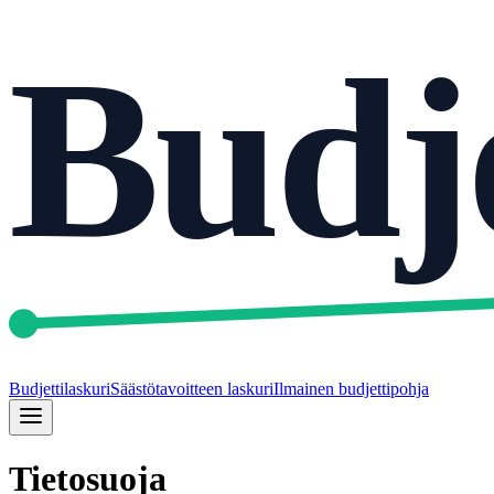
Budje
Budjettilaskuri
Säästötavoitteen laskuri
Ilmainen budjettipohja
Tietosuoja