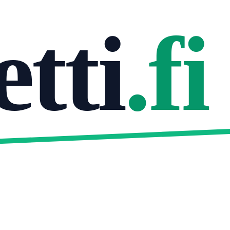
tti
.fi