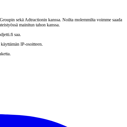
 Groupin sekä Adtractionin kanssa. Noilta molemmilta voimme saada
yhteistyössä mainitun tahon kanssa.
etti.fi saa.
n käyttämän IP-osoitteen.
ketta.