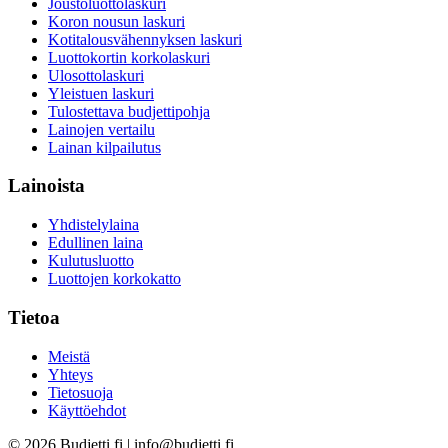
Joustoluottolaskuri
Koron nousun laskuri
Kotitalousvähennyksen laskuri
Luottokortin korkolaskuri
Ulosottolaskuri
Yleistuen laskuri
Tulostettava budjettipohja
Lainojen vertailu
Lainan kilpailutus
Lainoista
Yhdistelylaina
Edullinen laina
Kulutusluotto
Luottojen korkokatto
Tietoa
Meistä
Yhteys
Tietosuoja
Käyttöehdot
©
2026
Budjetti.fi | info@budjetti.fi