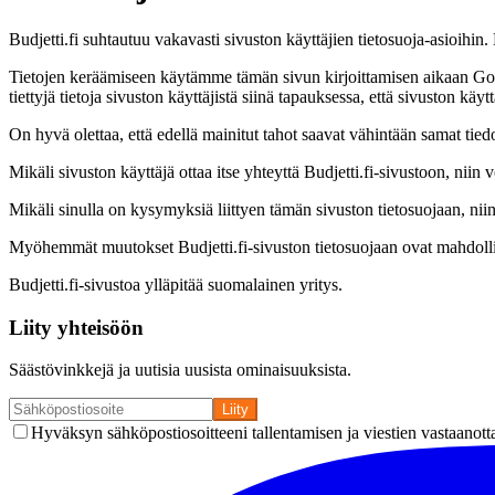
Budjetti.fi suhtautuu vakavasti sivuston käyttäjien tietosuoja-asioihin. 
Tietojen keräämiseen käytämme tämän sivun kirjoittamisen aikaan Go
tiettyjä tietoja sivuston käyttäjistä siinä tapauksessa, että sivuston 
On hyvä olettaa, että edellä mainitut tahot saavat vähintään samat tied
Mikäli sivuston käyttäjä ottaa itse yhteyttä Budjetti.fi-sivustoon, nii
Mikäli sinulla on kysymyksiä liittyen tämän sivuston tietosuojaan, niin
Myöhemmät muutokset Budjetti.fi-sivuston tietosuojaan ovat mahdolli
Budjetti.fi-sivustoa ylläpitää suomalainen yritys.
Liity yhteisöön
Säästövinkkejä ja uutisia uusista ominaisuuksista.
Liity
Hyväksyn sähköpostiosoitteeni tallentamisen ja viestien vastaanott