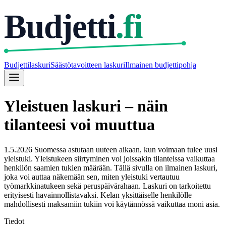
Budjetti
.fi
Budjettilaskuri
Säästötavoitteen laskuri
Ilmainen budjettipohja
Yleistuen laskuri – näin
tilanteesi voi muuttua
1.5.2026 Suomessa astutaan uuteen aikaan, kun voimaan tulee uusi
yleistuki. Yleistukeen siirtyminen voi joissakin tilanteissa vaikuttaa
henkilön saamien tukien määrään. Tällä sivulla on ilmainen laskuri,
joka voi auttaa näkemään sen, miten yleistuki vertautuu
työmarkkinatukeen sekä peruspäivärahaan. Laskuri on tarkoitettu
erityisesti havainnollistavaksi. Kelan yksittäiselle henkilölle
mahdollisesti maksamiin tukiin voi käytännössä vaikuttaa moni asia.
Tiedot