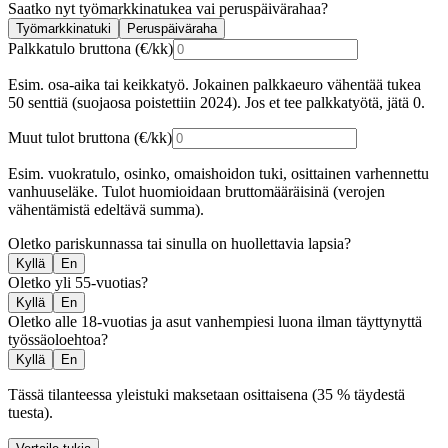
Saatko nyt työmarkkinatukea vai peruspäivärahaa?
Työmarkkinatuki
Peruspäiväraha
Palkkatulo bruttona (€/kk)
Esim. osa-aika tai keikkatyö. Jokainen palkkaeuro vähentää tukea
50 senttiä (suojaosa poistettiin 2024). Jos et tee palkkatyötä, jätä 0.
Muut tulot bruttona (€/kk)
Esim. vuokratulo, osinko, omaishoidon tuki, osittainen varhennettu
vanhuuseläke. Tulot huomioidaan bruttomääräisinä (verojen
vähentämistä edeltävä summa).
Oletko pariskunnassa tai sinulla on huollettavia lapsia?
Kyllä
En
Oletko yli 55-vuotias?
Kyllä
En
Oletko alle 18-vuotias ja asut vanhempiesi luona ilman täyttynyttä
työssäoloehtoa?
Kyllä
En
Tässä tilanteessa yleistuki maksetaan osittaisena (35 % täydestä
tuesta).