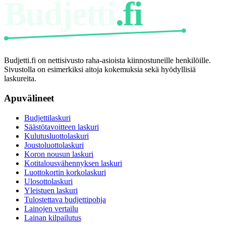
Budjetti
.fi
Budjetti.fi on nettisivusto raha-asioista kiinnostuneille henkilöille.
Sivustolla on esimerkiksi aitoja kokemuksia sekä hyödyllisiä
laskureita.
Apuvälineet
Budjettilaskuri
Säästötavoitteen laskuri
Kulutusluottolaskuri
Joustoluottolaskuri
Koron nousun laskuri
Kotitalousvähennyksen laskuri
Luottokortin korkolaskuri
Ulosottolaskuri
Yleistuen laskuri
Tulostettava budjettipohja
Lainojen vertailu
Lainan kilpailutus