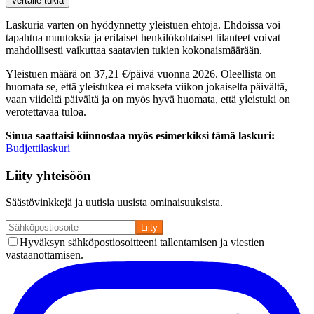
Vertaile tukia
Laskuria varten on hyödynnetty yleistuen ehtoja. Ehdoissa voi
tapahtua muutoksia ja erilaiset henkilökohtaiset tilanteet voivat
mahdollisesti vaikuttaa saatavien tukien kokonaismäärään.
Yleistuen määrä on 37,21 €/päivä vuonna 2026. Oleellista on
huomata se, että yleistukea ei makseta viikon jokaiselta päivältä,
vaan viideltä päivältä ja on myös hyvä huomata, että yleistuki on
verotettavaa tuloa.
Sinua saattaisi kiinnostaa myös esimerkiksi tämä laskuri:
Budjettilaskuri
Liity yhteisöön
Säästövinkkejä ja uutisia uusista ominaisuuksista.
Liity
Hyväksyn sähköpostiosoitteeni tallentamisen ja viestien
vastaanottamisen.