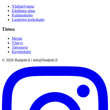
Yhdistelylaina
Edullinen laina
Kulutusluotto
Luottojen korkokatto
Tietoa
Meistä
Yhteys
Tietosuoja
Käyttöehdot
©
2026
Budjetti.fi | info@budjetti.fi