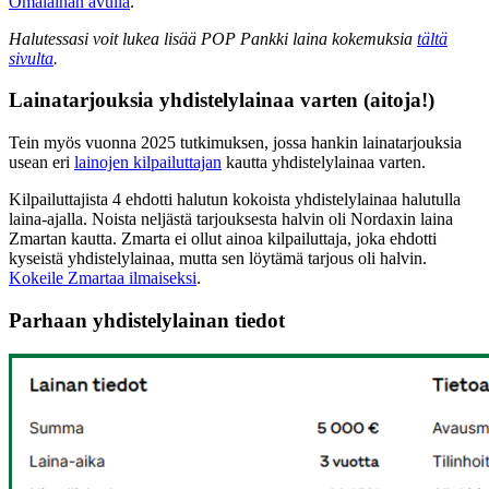
Omalainan avulla
.
Halutessasi voit lukea lisää POP Pankki laina kokemuksia
tältä
sivulta
.
Lainatarjouksia yhdistelylainaa varten (aitoja!)
Tein myös vuonna 2025 tutkimuksen, jossa hankin lainatarjouksia
usean eri
lainojen kilpailuttajan
kautta yhdistelylainaa varten.
Kilpailuttajista 4 ehdotti halutun kokoista yhdistelylainaa halutulla
laina-ajalla. Noista neljästä tarjouksesta halvin oli Nordaxin laina
Zmartan kautta. Zmarta ei ollut ainoa kilpailuttaja, joka ehdotti
kyseistä yhdistelylainaa, mutta sen löytämä tarjous oli halvin.
Kokeile Zmartaa ilmaiseksi
.
Parhaan yhdistelylainan tiedot