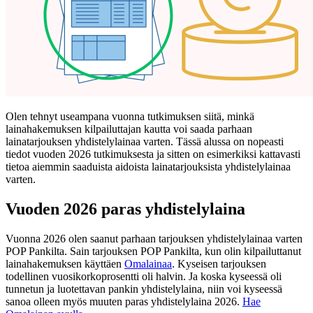
Olen tehnyt useampana vuonna tutkimuksen siitä, minkä
lainahakemuksen kilpailuttajan kautta voi saada parhaan
lainatarjouksen yhdistelylainaa varten. Tässä alussa on nopeasti
tiedot vuoden 2026 tutkimuksesta ja sitten on esimerkiksi kattavasti
tietoa aiemmin saaduista aidoista lainatarjouksista yhdistelylainaa
varten.
Vuoden 2026 paras yhdistelylaina
Vuonna 2026 olen saanut parhaan tarjouksen yhdistelylainaa varten
POP Pankilta. Sain tarjouksen POP Pankilta, kun olin kilpailuttanut
lainahakemuksen käyttäen
Omalainaa
. Kyseisen tarjouksen
todellinen vuosikorkoprosentti oli halvin. Ja koska kyseessä oli
tunnetun ja luotettavan pankin yhdistelylaina, niin voi kyseessä
sanoa olleen myös muuten paras yhdistelylaina 2026.
Hae