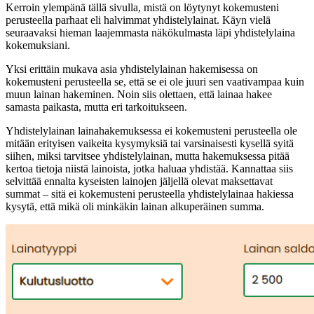
Kerroin ylempänä tällä sivulla, mistä on löytynyt kokemusteni
perusteella parhaat eli halvimmat yhdistelylainat. Käyn vielä
seuraavaksi hieman laajemmasta näkökulmasta läpi yhdistelylaina
kokemuksiani.
Yksi erittäin mukava asia yhdistelylainan hakemisessa on
kokemusteni perusteella se, että se ei ole juuri sen vaativampaa kuin
muun lainan hakeminen. Noin siis olettaen, että lainaa hakee
samasta paikasta, mutta eri tarkoitukseen.
Yhdistelylainan lainahakemuksessa ei kokemusteni perusteella ole
mitään erityisen vaikeita kysymyksiä tai varsinaisesti kysellä syitä
siihen, miksi tarvitsee yhdistelylainan, mutta hakemuksessa pitää
kertoa tietoja niistä lainoista, jotka haluaa yhdistää. Kannattaa siis
selvittää ennalta kyseisten lainojen jäljellä olevat maksettavat
summat – sitä ei kokemusteni perusteella yhdistelylainaa hakiessa
kysytä, että mikä oli minkäkin lainan alkuperäinen summa.