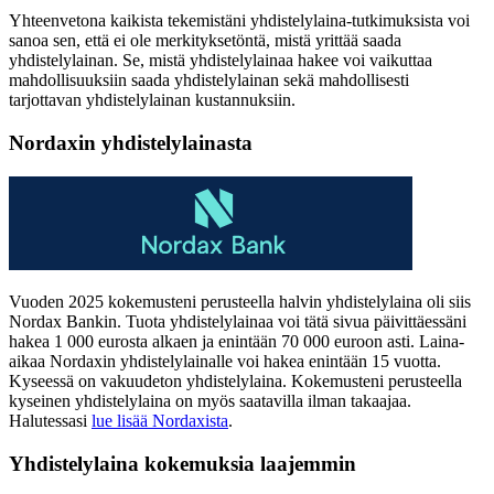
Yhteenvetona kaikista tekemistäni yhdistelylaina-tutkimuksista voi
sanoa sen, että ei ole merkityksetöntä, mistä yrittää saada
yhdistelylainan. Se, mistä yhdistelylainaa hakee voi vaikuttaa
mahdollisuuksiin saada yhdistelylainan sekä mahdollisesti
tarjottavan yhdistelylainan kustannuksiin.
Nordaxin yhdistelylainasta
Vuoden 2025 kokemusteni perusteella halvin yhdistelylaina oli siis
Nordax Bankin. Tuota yhdistelylainaa voi tätä sivua päivittäessäni
hakea 1 000 eurosta alkaen ja enintään 70 000 euroon asti. Laina-
aikaa Nordaxin yhdistelylainalle voi hakea enintään 15 vuotta.
Kyseessä on vakuudeton yhdistelylaina. Kokemusteni perusteella
kyseinen yhdistelylaina on myös saatavilla ilman takaajaa.
Halutessasi
lue lisää Nordaxista
.
Yhdistelylaina kokemuksia laajemmin