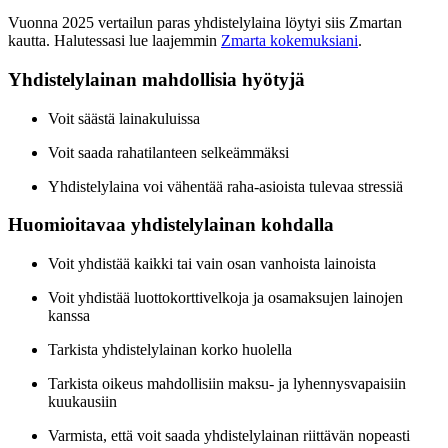
Vuonna 2025 vertailun paras yhdistelylaina löytyi siis Zmartan
kautta. Halutessasi lue laajemmin
Zmarta kokemuksiani
.
Yhdistelylainan mahdollisia hyötyjä
Voit säästä lainakuluissa
Voit saada rahatilanteen selkeämmäksi
Yhdistelylaina voi vähentää raha-asioista tulevaa stressiä
Huomioitavaa yhdistelylainan kohdalla
Voit yhdistää kaikki tai vain osan vanhoista lainoista
Voit yhdistää luottokorttivelkoja ja osamaksujen lainojen
kanssa
Tarkista yhdistelylainan korko huolella
Tarkista oikeus mahdollisiin maksu- ja lyhennysvapaisiin
kuukausiin
Varmista, että voit saada yhdistelylainan riittävän nopeasti