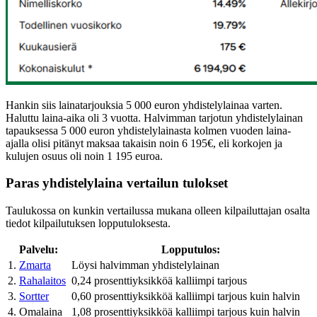
Hankin siis lainatarjouksia 5 000 euron yhdistelylainaa varten.
Haluttu laina-aika oli 3 vuotta. Halvimman tarjotun yhdistelylainan
tapauksessa 5 000 euron yhdistelylainasta kolmen vuoden laina-
ajalla olisi pitänyt maksaa takaisin noin 6 195€, eli korkojen ja
kulujen osuus oli noin 1 195 euroa.
Paras yhdistelylaina vertailun tulokset
Taulukossa on kunkin vertailussa mukana olleen kilpailuttajan osalta
tiedot kilpailutuksen lopputuloksesta.
Palvelu:
Lopputulos:
1.
Zmarta
Löysi halvimman yhdistelylainan
2.
Rahalaitos
0,24 prosenttiyksikköä kalliimpi tarjous
3.
Sortter
0,60 prosenttiyksikköä kalliimpi tarjous kuin halvin
4. Omalaina
1,08 prosenttiyksikköä kalliimpi tarjous kuin halvin