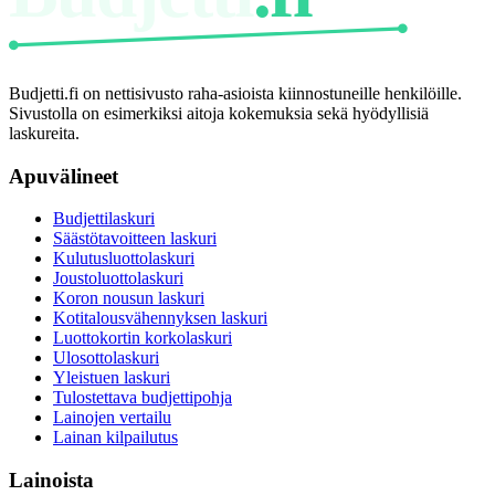
Budjetti.fi on nettisivusto raha-asioista kiinnostuneille henkilöille.
Sivustolla on esimerkiksi aitoja kokemuksia sekä hyödyllisiä
laskureita.
Apuvälineet
Budjettilaskuri
Säästötavoitteen laskuri
Kulutusluottolaskuri
Joustoluottolaskuri
Koron nousun laskuri
Kotitalousvähennyksen laskuri
Luottokortin korkolaskuri
Ulosottolaskuri
Yleistuen laskuri
Tulostettava budjettipohja
Lainojen vertailu
Lainan kilpailutus
Lainoista