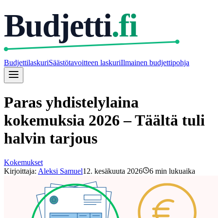
Budjetti
.fi
Budjettilaskuri
Säästötavoitteen laskuri
Ilmainen budjettipohja
Paras yhdistelylaina
kokemuksia 2026 – Täältä tuli
halvin tarjous
Kokemukset
Kirjoittaja:
Aleksi Samuel
12. kesäkuuta 2026
6
min lukuaika