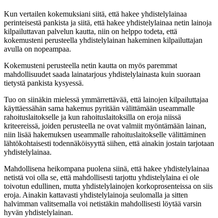
Kun vertailen kokemuksiani siitä, että hakee yhdistelylainaa
perinteisestä pankista ja siitä, että hakee yhdistelylainaa netin lainoja
kilpailuttavan palvelun kautta, niin on helppo todeta, että
kokemusteni perusteella yhdistelylainan hakeminen kilpailuttajan
avulla on nopeampaa.
Kokemusteni perusteella netin kautta on myös paremmat
mahdollisuudet saada lainatarjous yhdistelylainasta kuin suoraan
tietystä pankista kysyessä.
Tuo on siinäkin mielessä ymmärrettävää, että lainojen kilpailuttajaa
käyttäessähän sama hakemus pyritään välittämään useammalle
rahoituslaitokselle ja kun rahoituslaitoksilla on eroja niissä
kriteereissä, joiden perusteella ne ovat valmiit myöntämään lainan,
niin lisää hakemuksen useammalle rahoituslaitokselle välittäminen
lähtökohtaisesti todennäköisyyttä siihen, että ainakin jostain tarjotaan
yhdistelylainaa.
Mahdollisena heikompana puolena siinä, että hakee yhdistelylainaa
netistä voi olla se, että mahdollisesti tarjottu yhdistelylaina ei ole
toivotun edullinen, mutta yhdistelylainojen korkoprosenteissa on siis
eroja. Ainakin kattavasti yhdistelylainoja seulomalla ja sitten
halvimman valitsemalla voi netistäkin mahdollisesti löytää varsin
hyvän yhdistelylainan.