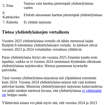
Tarjous vain haettua pienempää yhdistelylainaa
5. Etua
varten
6.
Ehdotti ainoastaan haettua pienempää yhdistelylainaa
Kattokorko
7. Rahoitu
Ei yhtään tarjousta
Tietoa yhdistelylainojen vertailusta
Vuoden 2025 yhdistelylaina-vertailu oli tähän mennessä laajin
Budjetti.fi toteuttama yhdistelylainojen vertailu. Ja tulokset olivat
vuosien 2023 ja 2024 vertailuihin verrattuna yllättäviä.
Paras yhdistelylaina löytyi siis vuonna 2025 Zmartan kautta noin
tapahtui, vaikka se ei vuonna 2024 onnistunut löytämään ollenkaan
yhdistelylainaa tarjottavaksi. Hienoa parannusta kyseiseltä
palvelulta.
Tänä vuonna yhdistelylaina-tarjouksia tuli ylipäätänsä enemmän
kuin 2024. Vuonna 2024 yhdistelylaina-tarjous tuli vain kolmen
palvelun kautta. Muutosta yhdistelylainojen tarjonnan kattavuudessa
voi pitää siinäkin mielessä kivana, että yhdistelylainaa
ei välttämättä
ole
helppo saada.
Yllättävänä asiana voi pitää myös sitä, että vuosina 2024 ja 2023