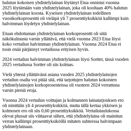
halutun kokoisen yhdistelylainan löytänyt Etua onnistui vuonna
2025 löytämään vain yhdistelylainan, joka oli kooltaan 40% halutun
yhdistelylainan koosta. Kyseisen yhdistelylainan todellinen
vuosikorkoprosentti oli vieläpä yli 7 prosenttiyksikköä kalliimpi kuin
halvimman löydetyn yhdistelylainan.
Etuan ehdottaman yhdistelylainan korkoprosentti oli siitä
näkökulmasta varsin yllättävä, että vielä vuonna 2023 Etua löysi
koko vertailun halvimman yhdistelylainan. Vuonna 2024 Etua ei
tosin enää pärjännyt vertailussa erityisen hyvin.
2024 vertailun halvimman yhdistelylainan löysi Sortter, tässä vuoden
2025 vertailussa Sortter oli siis kolmas.
Vielä yhtenä yllättävänä asiana vuoden 2025 yhdistelylainojen
vertailun osalta voi pitää sitä, että tarjottujen halutun kokoisten
yhdistelylainojen korkoprosenteissa oli vuoteen 2024 verrattuna
varsin pieniä eroja.
Vuonna 2024 vertailun voittajan ja kolmannen lainatarjouksen ero
oli nimittäin yli 4 prosenttiyksikköä, mutta tällä kertaa ykkösen ja
kolmosen ero oli siis 0,60 prosenttiyksikköä. Vertailutaulukossa
olevat plussat siis viittaavat siihen, että yhdistelylaina oli mainitun
verran kalliimpi prosenttiyksiköillä mitaten suhteessa halvimpaan
yhdistelylainaan.